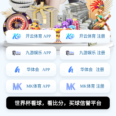
的战术安排和球员个人能力，令观众们目不暇接。
全场比赛不仅仅是技术层面的比拼，更是心理和体
能的全面考验。从开局阶段的试探到关键时刻的反
扑，每一个瞬间都值得回味与分析。本文将从比赛
过程、球队表现、明星球员分析以及战术布局四个
方面，对这场精彩对决进行详细回顾与分析。
1、比赛过程全景回顾
本场比赛一开始，老鹰队就显露出强烈的攻击欲
望。首节开局，他们通过快速反击频频得分，迅速
拉开了比分差距。在主场球迷的助威下，老鹰队显
得士气高昂，而鹈鹕队则略显被动。然而，不甘示
弱的鹈鹕很快调整了策略，通过紧密防守逐渐扭转
了局面。
随着比赛深入，双方你来我往，比分交替上升。第
二节中段，鹈鹕队利用精准的三分投射逐渐追平了
比分，这让现场气氛变得异常紧张。双方在攻防转