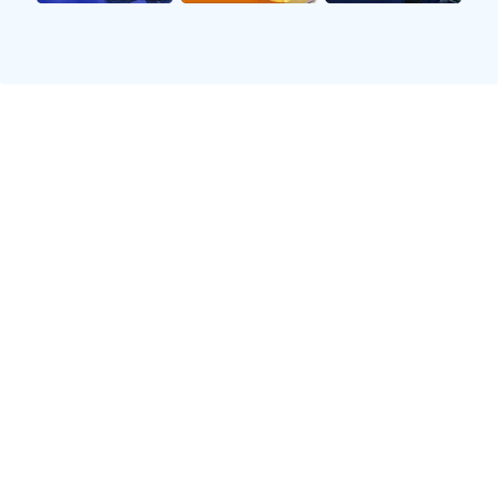
2、球队整体表现分析
从整体表现来看，老鹰队在本场比赛中的团队配合
相当默契。他们通过快速传导球来寻找最佳投篮机
会，使得整个进攻体系流畅而富有威胁。同时，在
防守端，他们也展现出了良好的协作精神，通过换
防和补位有效限制了对方主要得分手的发挥。
相比之下，虽然鹈鹕队在策划进攻方面存在一定问
题，但他们在篮板争夺及二次进攻上表现优异，多
次抢下前场篮板创造二次得分机会。此外，他们在
防守端也展现出顽强的一面，多次干扰了老鹰的重
要投篮，如此积极主动使得他们始终保持竞争力。
总结两支球队的表现可以发现，即使是面对逆境，
也能激发球员们更大的斗志。这种精神风貌不仅体
现在比分上，更是贯穿于整个赛季，为未来的发展
奠定基础。
3、明星球员风采展示