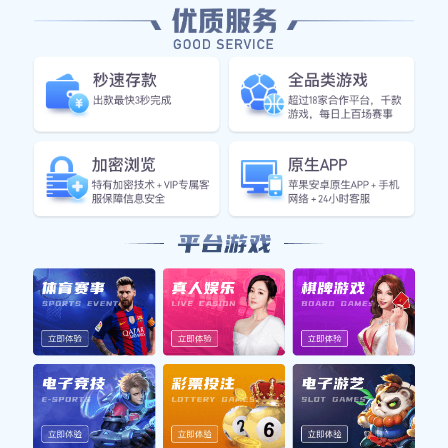
换中的表现都十分出色，让观众感受到了篮球运动
带来的激情和魅力。
进入最后一节，两队依旧保持着胶着状态。关键时
刻，老鹰队凭借几次有效进攻再度领先，但鹈鹕队
并未放弃，在最后时刻发起猛烈反扑，将比赛推向
高潮。最终在最后几秒钟内，一次决定性的进攻为
老鹰锁定胜局，全场比赛可谓跌宕起伏。