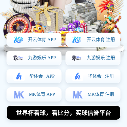
预期。在这样的背景下，图赫尔作为一位拥有三冠
荣誉的成功教头，有望接管曼联。随着滕哈赫的执
教形势愈发严峻，下课的倒计时似乎已然开启。本
文将从四个方面深入探讨图赫尔接管曼联的可能
性，以及他将如何重塑球队的未来。这四个方面包
括：滕哈赫执教现状分析、图赫尔的战术理念、两
者之间的对比以及未来展望。通过这些分析，我们
可以更全面地理解这一变化对曼联可能带来的影
响。
1、滕哈赫执教现状分析
自滕哈赫上任以来，他在战术风格上尝试引入以控
球为主导的打法，但实际效果并不理想。尽管在某
些比赛中展现出一定潜力，但整体表现却未能令人
满意，导致球队在积分榜上的位置持续徘徊。在对
强队的交锋中，球队常常显得无所适从，防守漏洞
频繁暴露，使得胜利变得更加遥不可及。