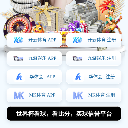
员、战术部署及心理状态四个方面深入探讨，将有
助于读者全面了解这场焦点之战。此外，文章还会
结合各自的优劣势，为即将到来的比赛做出前瞻性
的预测。希望通过这篇文章，能够让球迷们更好地
理解莱斯特城与埃弗顿之间的激烈竞争。
1、球队整体实力对比
莱斯特城作为英超的一支传统强队，在过去几个赛
季中表现出色，尤其是在2015-2016赛季夺得英超
冠军后，他们逐渐形成了稳定的团队架构和战斗
力。在目前的联赛积分榜上，莱斯特城常年保持在
中上游的位置，无论是防守还是进攻能力都相对均
衡。
相比之下，埃弗顿近年来经历了一些波动。虽然拥
有深厚的历史底蕴，但由于管理层更替频繁和伤病
困扰，他们在阵容深度和战斗力上受到了一定影
响。因此，从整体实力来看，莱斯特城略占优势。