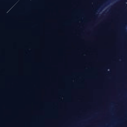
力。这使得他们在面对强敌时，不易被压制
双方教练都非常注重临场调整，这可能会成
针对对手进行针对性的安排，将直接影响比
3、关键球员表现分析
对于瓦斯科而言，核心球员往往是他们取得
度和射门技巧著称，每当关键时刻，他总能
要角色，他既负责调配进攻节奏，也要承担
而福塔雷则有一名极具威胁性的边锋，他凭
时，后防线上一位年轻小将也值得关注，他
多稳定性。
这些关键球员不仅在自身位置上发挥作用，
场比赛中的表现，将会直接影响到最终结果
澳门威尼斯人官网