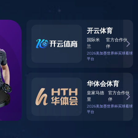
加入我们
斯人官网
搜索
导航
了解澳门威尼斯人
体育热点