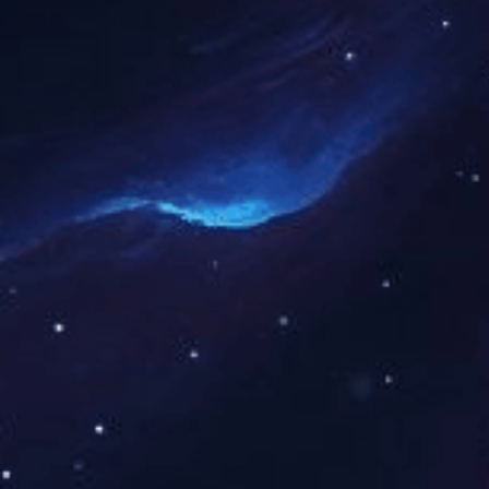
4、比赛展望与预测
随着比赛日益临近，两支球队都在积极备战
来说，他们希望利用主场之利来取得主动权
的不确定因素来争取意外之喜，用快节奏反
此外，两队之间交锋记录也是一个值得关注
福塔雷占据了一定心理优势。这种心理因素
显得尤为重要。
总之，这是一场充满悬念与期待的较量，无
视觉盛宴。
总结：
通过以上分析，我们看到瓦斯科与福塔雷之
力之间碰撞的缩影。每个环节都透着紧张气
我们更加期待这场赛事的发展趋势。
最终，无论是谁能笑到最后，这必将成为双
一次精彩体现。这种竞争关系也预示着未来