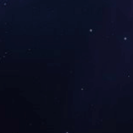
2012年NBA季后赛经典对决灰熊
奥地利与巴西足球对决比分预测及赛
澳门·威尼斯人(Venetia
站✅🏆『xiaolineye.c
✅是世界顶级真人游戏
更精彩!完美体育为国内
家打造的全球最顶级乐
APP,提供下载、入口、