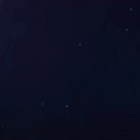
与快船的激烈较量与历史回顾
前分析详解
n)官方网
om』🏆
让生活
导航
游戏玩
首页
趣游戏
了解澳门
体育热点
首页、