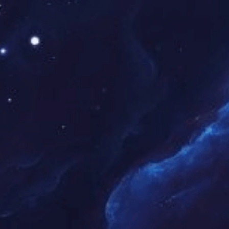
。
为胜负的一大关键。因此，在战术布置上，各自如何
赛结果。
胜利的重要保障。例如，他们的一名前锋以出色的速
站出来打破僵局。此外，中场组织者也扮演着至关重
起防守任务。
借个人能力常常能够制造机会，并直接参与进攻。同
在本赛季展现出了极高的发展潜力，为球队带来了更
还能通过默契配合来提升整体实力。因此，他们在本
。