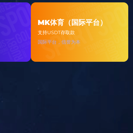
体育明星
服务类型
互动澳门威尼斯人官网
热门新闻
北京乒乓球队战术创新引领
潮流助力乒乓球竞技水平提
升
2026-01-09 22:42:25
全球知名老外足球明星盘点
及其辉煌成就解析
2026-01-04 18:26:58
帅气男动漫角色化身足球明
星展现魅力与激情的完美结
合
2025-12-25 05:37:44
以色列足球明星在突发事件