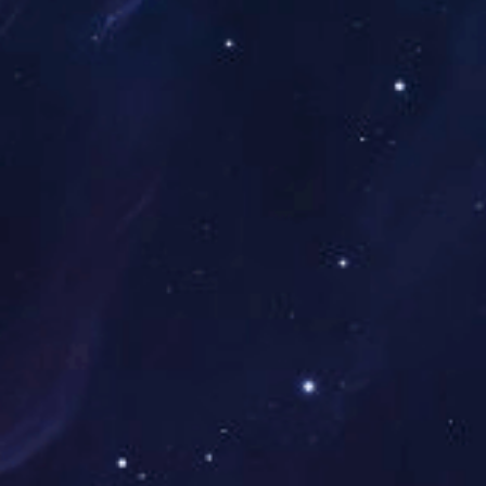
现代的碰撞。瓦斯科代表着巴西足球深厚的历史底
对决充满了戏剧性和悬念。
4231阵型，这种阵型使得他们可以灵活应变。在进攻
同时后防线也能提供稳定支持。然而，他们在面对高
场的保护。
，以增强边路攻击。他们通过快速传递与突破来撕裂对
在控球方面也表现出色，对比赛节奏有很好的掌控能