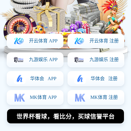
手时都充满威胁。快船队凭借全队的努力和出色的
战术布置，最终以115:102的比分战胜了活塞队，为
球迷们奉献了一场精彩的篮球盛宴。
这场比赛中，快船队展示了什么是真正的“团队篮
球”。从比赛一开始，快船队就以严密的防守和快速
的进攻节奏掌控了比赛的节奏。首节比赛，保罗·乔
治和科怀·伦纳德分别带领球队进攻，连续的得分让
活塞队在防守端应接不暇。在两位巨星的引领下，
快船队的其他球员也纷纷站了出来，无论是替补席
上的曼恩还是内线的祖巴茨，都用自己的方式为球
队贡献力量。
快船队的进攻不再依赖个人的单打独斗，而是通过
流畅的团队配合来撕裂对手的防线。控球后卫拉简·
隆多多次精准的传球助攻，让球队的进攻如行云流
水。无论是外线的三分投射还是内线的空中接力扣
篮，快船队都打得行云流水，令活塞队难以防范。